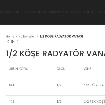
FA
ÜRÜNLER
HIZMETLERIMIZ
GALERI
BAYILIKLER
KURUMSAL
İLETIŞIM
BL
Home
Kollektörler
1/2 KÖŞE RADYATÖR VANASI
1/2 KÖŞE RADYATÖR VAN
ÜRÜN KODU
ÖLÇÜ
CİNSİ
441
1/2
1/2
KÖŞE RA
442
1/2
1/2
PEX KÖŞE