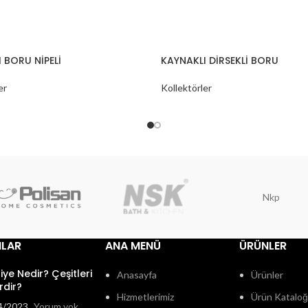
 BORU NİPELİ
KAYNAKLI DİRSEKLİ BORU
er
Kollektörler
Nkp
ILAR
ANA MENÜ
ÜRÜNLER
fiye Nedir? Çeşitleri
Anasayfa
Ürünler
rdir?
Hizmetlerimiz
Ürün Katalo
4/2023
Yorum yok