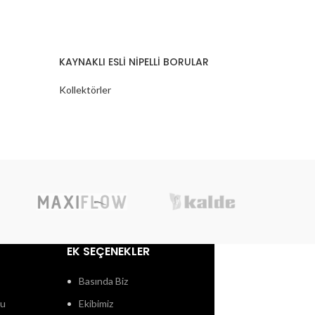
KAYNAKLI ESLİ NİPELLİ BORULAR
Kendinde
Kollektörler
Kollektörl
EK SEÇENEKLER
Basında Biz
ğu
Ekibimiz