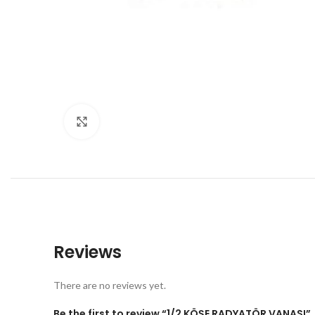
Büyütmek için tıklayın
Reviews
There are no reviews yet.
Be the first to review “1/2 KÖŞE RADYATÖR VANASI”